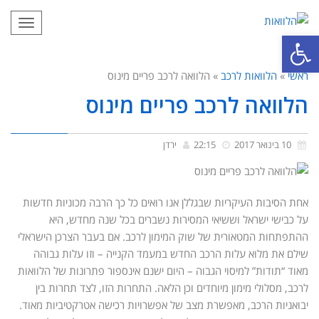
תפריט
פתח סרגל נגישות
ראשי
»
הלוואות לרכב
»
הלוואה לרכב פריים מינוס
הלוואה לרכב פריים מינוס
10 בינואר 2017
22:15
ירדן
אחת הסיבות העיקריות שבגללן אנו רואים כל כך הרבה מכוניות חדשות
על כבישי ישראל וששיאי המסירות נשברים בכל שנה מחדש, היא
ההתפתחות המטאורית של שוק המימון לרכב. אם בעבר הצרכן הישראלי
שילם את מלוא עלות הרכב החדש במעמד הקנייה – וזו עלות גבוהה
מאוד “תודות” למיסוי הגבוה – היום ישנם אינספור פתרונות של הלוואות
לרכב, מסלולי מימון מיוחדים וכן הלאה. התחרות הזו, לצד תחרות בין
יבואניות הרכב, מאפשרת מצב של אפשרויות רכישה אטרקטיביות מאוד.