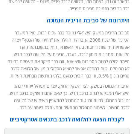
במאמר זה נדון באחת מהן, הלוואה לרכב פריים מינוס – הלוואה לרכישת
רכב בריבית הנמוכה מריבית הפריים.
היתרונות של סביבת הריבית הנמוכה
סביבת הריבית במשק הישראלי נמוכה כבר שנים רבות, מאז המשבר
הכלכלי של שנת 2008. עובדה זו הוזילה את “מחירו של הכסף” ויצרה
אפשרויות חדשות ורחבות בשוק האשראי, החל במשכנתאות ועד
הלוואות ופתרונות מימון לרכב. בעבר, הריבית על הלוואה לרכב חדש
הייתה יכולה להיות בסביבות 5%-6%, וזה כבר מייקר את העסקה במידה
לא מבוטלת. כיום בהחלט אפשר למצוא מסלולי מימון של הלוואה לרכב
פריים מינוס 0.5%, וזו כבר ריבית כמעט בלתי מורגשת מבחינת העלות.
הריבית הנמוכה במשק, לצד השקל החזק, יוצרים תמהיל ייחודי לנהג
הישראלי המבקש לנהוג ברכב חדש. כך שאם אתם חושקים ברכב חדש,
זה יכול בהחלט להיות זמן טוב להתחיל להתעניין בשימוש של הלוואה
לרכב מחשבון לאיתור המסלול המתאים והמשתלם ביותר עבורכם.
לקבלת הצעה להלוואה לרכב בתנאים אטרקטיביים
שם