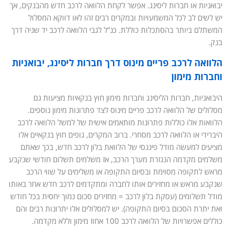
יבואניות או חברות ליסינג. אפשר לקחת הלוואה לרכב חדש מהבנקים, אך
יש לשים לב לכל המשמעויות ובמקרים רבים זהו לאו דווקא המסלול
המשתלם ביותר בהסתכלות כוללת. כנ”ל לגבי הלוואה לרכב יד שניה דרך
בנק.
הלוואה לרכב פריים מינוס דרך חברות ליסינג, יבואניות
וחברות מימון
היבואניות, חברות הליסינג וחברות מימון חוץ בנקאיות מציעות גם
מסלולים של הלוואה לרכב פריים מינוס לצד פתרונות מימון נוספים.
הלוואות אלו כוללות פתרונות מותאמים אישית של למשל הלוואה לרכב
היברידי או הלוואה לרכב מסחרי. ברוב המקרים, גופים חוץ בנקאיים אלו
מציעים למעשה מודל פיננסי של הלוואת בלון לרכב חדש, בכך שאתם
משלמים מקדמה הנגזרת מערך הרכב, אז משלמים תשלום חודשי שנקבע
מראש לתקופה מסוימת ובסיום התקופה או משלימים על שווי הרכב
שנקבע מראש או מחזירים אותו לחברה ומתקדמים לרכב חדש אחר באותו
מודל תשלומים (עסקת בלון לרכב = מחזירים סכום נמוך יחסית בכל חודש
ואת יתרת הסכום בסיום התקופה). יש למסלולים אלו יתרונות רבים והם
כוללים אפשרויות של הלוואה לרכב 100 אחוז מימון וללא מקדמה.