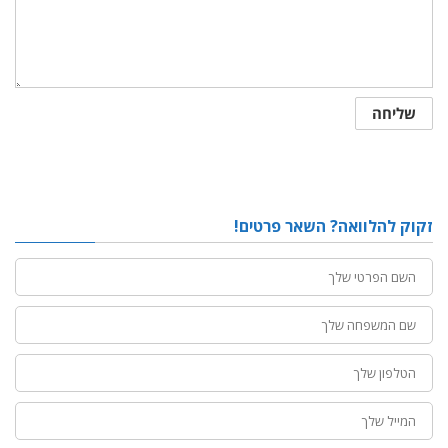
זקוק להלוואה? השאר פרטים!
שם
פרטי
שם
משפחה
טלפון
מייל