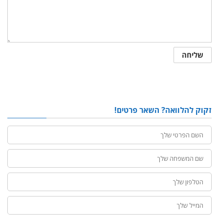
זקוק להלוואה? השאר פרטים!
שם
פרטי
שם
משפחה
טלפון
מייל