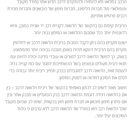
הרכב במלואו ולא להחזירו ולהתקדם לרכב חדש אחר (מודל מקובל
ופופולארי מול חברות הליסינג, חברות מימון של היבואנים וחברות מכירת
רכבים פרטיים אחרים).
הריבית קיימת גם בהקשר של הלוואה לקניית רכב יד שנייה כמובן, והיא
רלוונטית יותר ככל שסכום ההלוואה או המימון גבוה יותר.
ישנם מקרים בהם ניתן לקבל הטבות בריבית הלוואה לרכב או לחלופין
מקרים בהם הריבית דווקא תהיה באופן מובנה גבוהה יותר מהממוצע
בשוק. כך למשל הלוואה לרכב למורים או עובדי מדינה יכולה להיות עם
תנאי ריבית מעולים ונמוכים בשל ההשתייכות למגזר עם כוח קנייה גדול.
לעומת זאת, הלוואה לרכב למוגבלים בבנק תחייב ריבית יותר גבוהה כדי
לגלם את הסיכון למלווה או לספק המימון.
חשוב מאוד לשים לב לנתון האמיתי בהקשר של ריבית הלוואה לרכב – בין
אם בהלוואה רגילה דוגמת הלוואה לרכב בנק הפועלים או מבנק אחר ובין
אם פתרון מימון מיבואן או חברת מימון חוץ בנקאית. שימו לב שכיום מקובל
שכל הלוואת רכב היא במודל של הלוואה לרכב ללא ערבים כי ניהול
הסיכונים יעיל יותר.