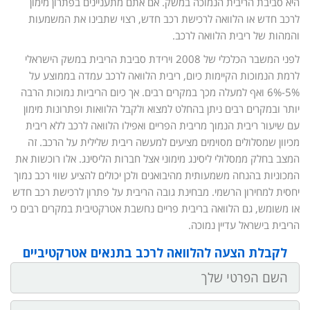
היא סביבת הריבית הנמוכה במשק. אם אתם מתעניינים בפתרון מימון
לרכב חדש או הלוואה לרכישת רכב חדש, רצוי שתבינו את המשמעות
והמהות של ריבית הלוואה לרכב.
לפני המשבר הכלכלי של 2008 וירידת סביבת הריבית במשק הישראלי
לרמת הנמוכות הקיימות כיום, ריבית הלוואה לרכב עמדה בממוצע על
5%-6% ואף למעלה מכך במקרים רבים. אך כיום הריביות נמוכות הרבה
יותר ובמקרים רבים ניתן בהחלט למצוא ולקבל הלוואות ופתרונות מימון
עם שיעור ריבית הנמוך מריבית הפריים ואפילו הלוואה לרכב ללא ריבית
מכיוון שמסלולים מסוימים מציעים למעשה ריבית שלילית על הרכב. זה
המצב בחלק ממסלולי ליסינג מימוני אצל חברות הליסינג. אלו רוכשות את
המכוניות בהנחה משמעותית מהיבואנים ולכן יכולים להציע שווי רכב נמוך
יחסית למחירון הרשמי. מבחינת גובה הריבית על פתרון לרכישת רכב חדש
או משומש, גם הלוואה בריבית פריים נחשבת אטרקטיבית במקרים רבים כי
הריבית בישראל עדיין נמוכה.
לקבלת הצעה להלוואה לרכב בתנאים אטרקטיביים
שם
פרטי
שם